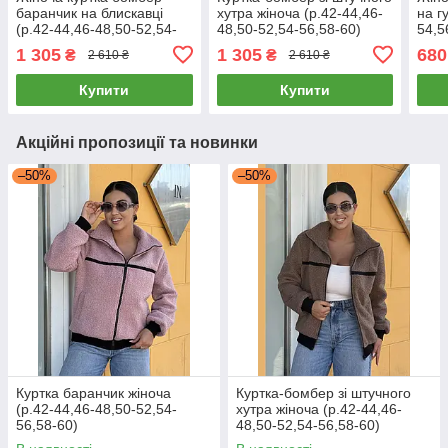
баранчик на блискавці
хутра жіноча (р.42-44,46-
на г
(р.42-44,46-48,50-52,54-
48,50-52,54-56,58-60)
54,5
56,58-60)
мікр
1 305
1 305
680
₴
₴
2 610 ₴
2 610 ₴
Купити
Купити
Акційні пропозиції та новинки
–50%
–50%
Куртка баранчик жіноча
Куртка-бомбер зі штучного
(р.42-44,46-48,50-52,54-
хутра жіноча (р.42-44,46-
56,58-60)
48,50-52,54-56,58-60)