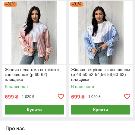
–31%
–31%
Жіноча невагома ветрівка з
Жіноча ветрівка з капюшоном
капюшоном (р.60-62)
(р.48-50,52-54,56-58,60-62)
плащівка
плащівка
В наявності
В наявності
699
699
₴
₴
1 020 ₴
1 020 ₴
Купити
Купити
Про нас