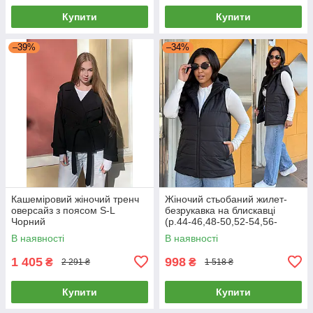
Купити
Купити
–39%
–34%
Кашеміровий жіночий тренч
Жіночий стьобаний жилет-
оверсайз з поясом S-L
безрукавка на блискавці
Чорний
(р.44-46,48-50,52-54,56-
58,60-62) на синтепоні
В наявності
В наявності
1 405
998
₴
₴
2 291 ₴
1 518 ₴
Купити
Купити