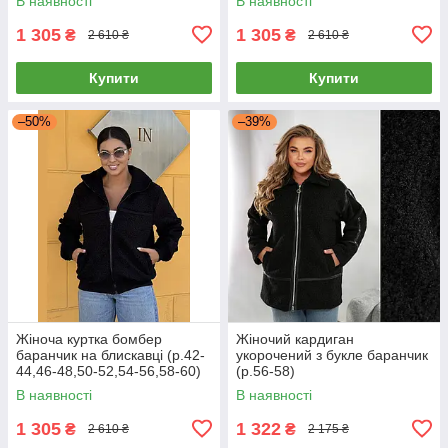
В наявності
В наявності
1 305
1 305
₴
₴
2 610 ₴
2 610 ₴
Купити
Купити
–50%
–39%
Жіноча куртка бомбер
Жіночий кардиган
баранчик на блискавці (р.42-
укорочений з букле баранчик
44,46-48,50-52,54-56,58-60)
(р.56-58)
В наявності
В наявності
1 305
1 322
₴
₴
2 610 ₴
2 175 ₴