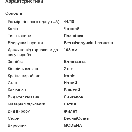
Характеристики
Основні
Розмір жіночого одягу (UA)
44/46
Колір
Чорний
Тип тканини
Плащівка
Візерунки і принти
Без візерунків і принтів
Довжина від горловини до
103 см
низу вироба
Застібка
Блискавка
Кількість кишень
2 шт.
Країна виробник
Італія
Стан
Новий
Капюшон
Вшитий
Вид утеплювача
Синтепон
Матеріал підкладки
Сатин
Вид виробу
Жилет
Сезон
Весна/Осінь
Виробник
MODENA