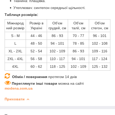
Тканина: плащівка.
Утеплювач: синтепон середньої щільності.
Таблиця розмірів:
Міжнарод
Розмір в
Об'єм
Об'єм
Об'єм
ний розмір
Україні
грудей, см
талії, см
стегон, см
S - M
44 - 46
86 - 93
70 - 77
96 - 101
L
48 - 50
94 - 101
78 - 85
102 - 108
XL - 2XL
52 - 54
102 - 109
86 - 93
109 - 116
2XL - 4XL
56 - 58
110 - 117
94 - 101
117 - 124
4XL
60 - 62
118 - 125
102 - 109
125 - 132
Обмін / повернення
протягом 14 днів
Переглянути інші товари
можна на сайті
modena.com.ua
Приховати