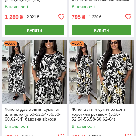
В наявності
В наявності
1 280
795
₴
₴
2 021 ₴
1 220 ₴
Купити
Купити
–35%
–35%
Жіноча довга літня сукня зі
Жіноча літня сукня батал з
штапелю (р.50-52,54-56,58-
коротким рукавом (р.50-
60,62-64) бавовна віскоза
52,54-56,58-60,62-64)
Штапель бавовна віскоза
В наявності
В наявності