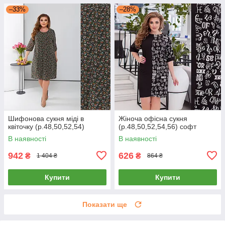
–33%
–28%
Шифонова сукня міді в
Жіноча офісна сукня
квіточку (р.48,50,52,54)
(р.48,50,52,54,56) софт
В наявності
В наявності
942
626
₴
₴
1 404 ₴
864 ₴
Купити
Купити
Показати ще