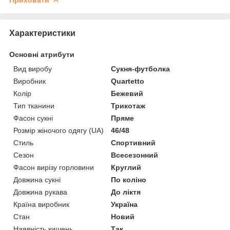
Характеристики
Основні атрибути
Вид виробу
Сукня-футболка
Виробник
Quartetto
Колір
Бежевий
Тип тканини
Трикотаж
Фасон сукні
Пряме
Розмір жіночого одягу (UA)
46/48
Стиль
Спортивний
Сезон
Всесезонний
Фасон вирізу горловини
Круглий
Довжина сукні
По коліно
Довжина рукава
До ліктя
Країна виробник
Україна
Стан
Новий
Наявність кишень
Так