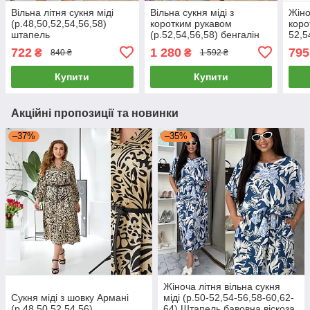
Вільна літня сукня міді
Вільна сукня міді з
Жіно
(р.48,50,52,54,56,58)
коротким рукавом
коро
штапель
(р.52,54,56,58) бенгалін
52,5
Туреччина
Штап
722
1 280
795
₴
₴
840 ₴
1 592 ₴
Купити
Купити
Акційні пропозиції та новинки
–37%
–35%
Жіноча літня вільна сукня
Сукня міді з шовку Армані
міді (р.50-52,54-56,58-60,62-
(р.48,50,52,54,56)
64) Штапель бавовна віскоза