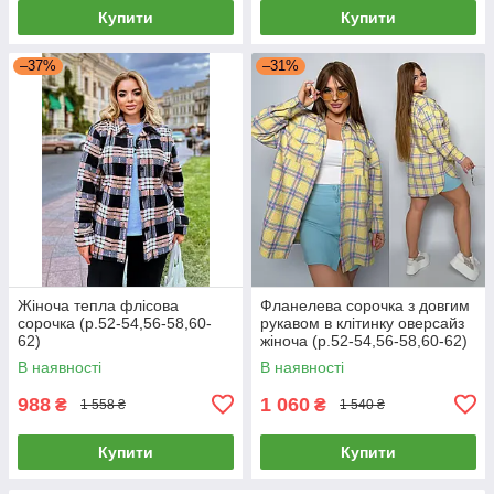
Купити
Купити
–37%
–31%
Жіноча тепла флісова
Фланелева сорочка з довгим
сорочка (р.52-54,56-58,60-
рукавом в клітинку оверсайз
62)
жіноча (р.52-54,56-58,60-62)
В наявності
В наявності
988
1 060
₴
₴
1 558 ₴
1 540 ₴
Купити
Купити