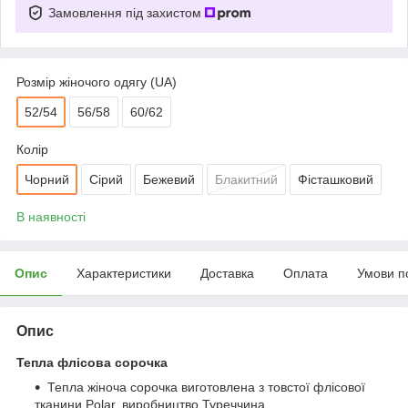
Замовлення під захистом
Розмір жіночого одягу (UA)
52/54
56/58
60/62
Колір
Чорний
Сірий
Бежевий
Блакитний
Фісташковий
В наявності
Опис
Характеристики
Доставка
Оплата
Умови п
Опис
Тепла флісова
сорочка
Тепла жіноча сорочка виготовлена ​​з товстої флісової
тканини Polar, виробництво Туреччина.