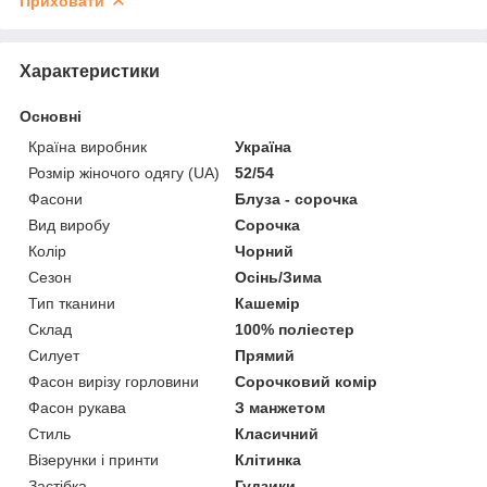
Приховати
Характеристики
Основні
Країна виробник
Україна
Розмір жіночого одягу (UA)
52/54
Фасони
Блуза - сорочка
Вид виробу
Сорочка
Колір
Чорний
Сезон
Осінь/Зима
Тип тканини
Кашемір
Склад
100% поліестер
Силует
Прямий
Фасон вирізу горловини
Сорочковий комір
Фасон рукава
З манжетом
Стиль
Класичний
Візерунки і принти
Клітинка
Застібка
Гудзики