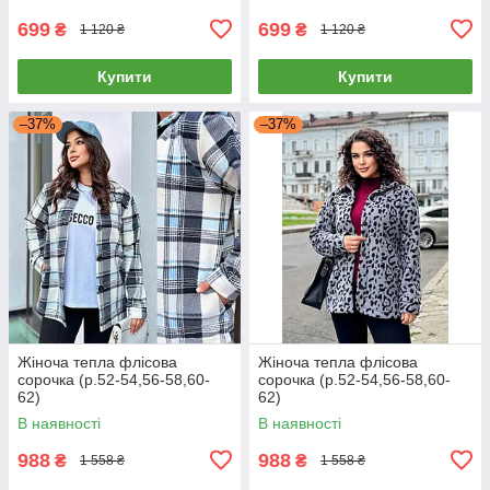
699
699
₴
₴
1 120 ₴
1 120 ₴
Купити
Купити
–37%
–37%
Жіноча тепла флісова
Жіноча тепла флісова
сорочка (р.52-54,56-58,60-
сорочка (р.52-54,56-58,60-
62)
62)
В наявності
В наявності
988
988
₴
₴
1 558 ₴
1 558 ₴