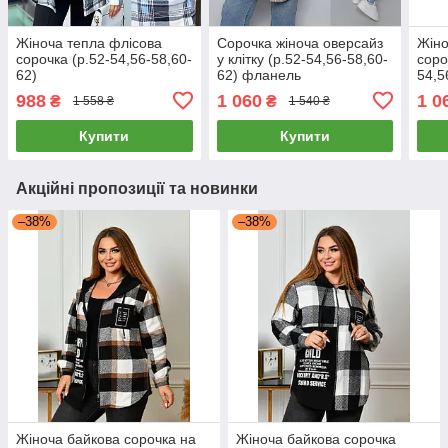
Жіноча тепла флісова
Сорочка жіноча оверсайз
Жіно
сорочка (р.52-54,56-58,60-
у клітку (р.52-54,56-58,60-
соро
62)
62) фланель
54,5
бав
988
1 060
1 0
₴
₴
1 558 ₴
1 540 ₴
Купити
Купити
Акційні пропозиції та новинки
–38%
–38%
Жіноча байкова сорочка на
Жіноча байкова сорочка