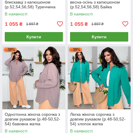
блискавці з капюшоном
весна-осінь з капюшоном
(р.52,54,56,58) Туреччина
(р.52,54,56,58) Байка
В наявності
В наявності
1 055
1 055
₴
₴
1 697 ₴
1 697 ₴
Купити
Купити
–38%
–38%
Однотонна жіноча сорочка з
Легка жіноча сорочка з
довгим рукавом (р.48-50,52-
довгим рукавом (р.48-50,52-
54) бавовна жатка
54) хлопок жатка
В наявності
В наявності