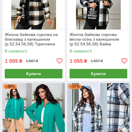
Жіноча байкова сорочка на
Жіноча байкова сорочка
блискавці з капюшоном
весна-осінь з капюшоном
(р.52,54,56,58) Туреччина
(р.52,54,56,58) Байка
В наявності
В наявності
1 055
1 055
₴
₴
1 697 ₴
1 697 ₴
Купити
Купити
–38%
–37%