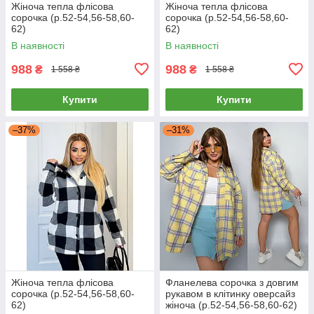
Жіноча тепла флісова
Жіноча тепла флісова
сорочка (р.52-54,56-58,60-
сорочка (р.52-54,56-58,60-
62)
62)
В наявності
В наявності
988
988
₴
₴
1 558 ₴
1 558 ₴
Купити
Купити
–37%
–31%
Жіноча тепла флісова
Фланелева сорочка з довгим
сорочка (р.52-54,56-58,60-
рукавом в клітинку оверсайз
62)
жіноча (р.52-54,56-58,60-62)