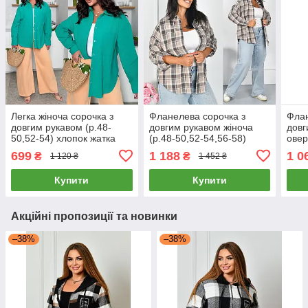
Легка жіноча сорочка з
Фланелева сорочка з
Флан
довгим рукавом (р.48-
довгим рукавом жіноча
довг
50,52-54) хлопок жатка
(р.48-50,52-54,56-58)
овер
54,5
699
1 188
1 0
₴
₴
1 120 ₴
1 452 ₴
Купити
Купити
Акційні пропозиції та новинки
–38%
–38%