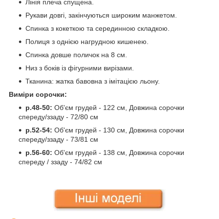
Лінія плеча спущена.
Рукави довгі, закінчуються широким манжетом.
Спинка з кокеткою та серединною складкою.
Полиця з однією нагрудною кишенею.
Спинка довше поличок на 8 см.
Низ з боків із фігурними вирізами.
Тканина: жатка бавовна з імітацією льону.
Виміри сорочки:
р.48-50:
Об'єм грудей - 122 см, Довжина сорочки
спереду/ззаду - 72/80 см
р.52-54:
Об'єм грудей - 130 см, Довжина сорочки
спереду/ззаду - 73/81 см
р.56-60:
Об'єм грудей - 138 см, Довжина сорочки
спереду / ззаду - 74/82 см