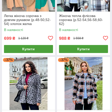
Легка жіноча сорочка з
Жіноча тепла флісова
довгим рукавом (р.48-50,52-
сорочка (р.52-54,56-58,60-
54) хлопок жатка
62)
В наявності
В наявності
699
988
₴
₴
1 120 ₴
1 558 ₴
Купити
Купити
–37%
–37%