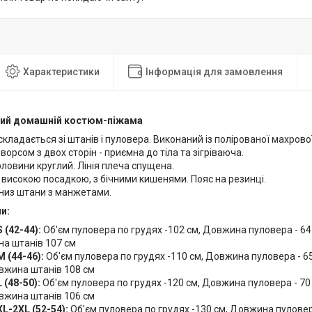
Характеристики
Інформація для замовлення
ний домашній костюм-піжама
кладається зі штанів і пуловера. Виконаний із полірованої махрово
ворсом з двох сторін - приємна до тіла та зігріваюча.
рловини круглий. Лінія плеча спущена.
 високою посадкою, з бічними кишенями. Пояс на резинці.
 низ штани з манжетами.
и:
 (42-44):
Об'єм пуловера по грудях -102 см, Довжина пуловера - 64 с
на штанів 107 см
M (44-46):
Об'єм пуловера по грудях -110 см, Довжина пуловера - 65 
вжина штанів 108 см
 (48-50):
Об'єм пуловера по грудях -120 см, Довжина пуловера - 70 с
вжина штанів 106 см
L-2XL (52-54):
Об'єм пуловера по грудях -130 см, Довжина пуловера