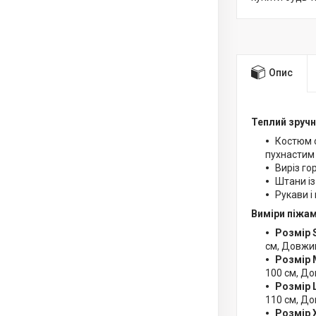
Опис
Теплий зруч
Костюм с
пухнастим 
Виріз го
Штани із
Рукави і
Виміри піжам
Розмір S
см, Довжи
Розмір 
100 см, До
Розмір L
110 см, До
Розмір X