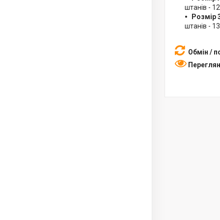
штанів - 1
Розмір 3
штанів - 1
Обмін / 
Переглян