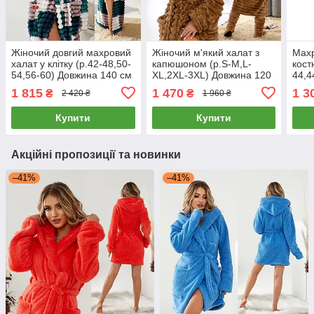
Жіночий довгий махровий
Жіночий м'який халат з
Махр
халат у клітку (р.42-48,50-
капюшоном (р.S-M,L-
кост
54,56-60) Довжина 140 см
XL,2XL-3XL) Довжина 120
44,4
Туреччина
см Туреччина
60) 
1 815
1 470
1 3
₴
₴
2 420 ₴
1 960 ₴
Купити
Купити
Акційні пропозиції та новинки
–41%
–41%