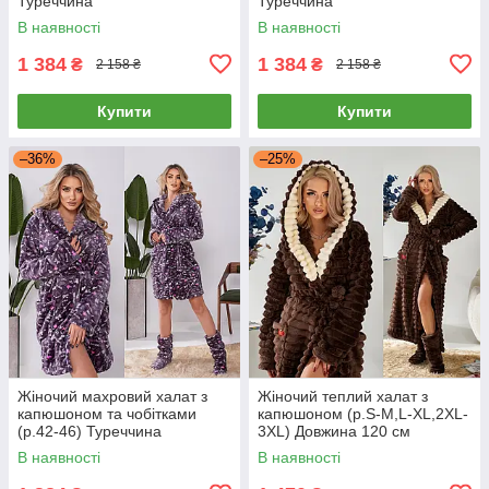
Туреччина
Туреччина
В наявності
В наявності
1 384
1 384
₴
₴
2 158 ₴
2 158 ₴
Купити
Купити
–36%
–25%
Жіночий махровий халат з
Жіночий теплий халат з
капюшоном та чобітками
капюшоном (р.S-M,L-XL,2XL-
(р.42-46) Туреччина
3XL) Довжина 120 см
Туреччина
В наявності
В наявності