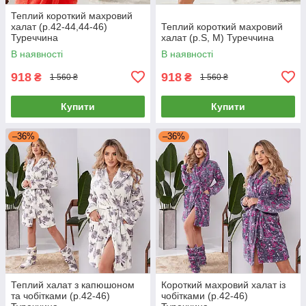
Теплий короткий махровий
халат (р.42-44,44-46)
Теплий короткий махровий
Туреччина
халат (р.S, M) Туреччина
В наявності
В наявності
918
918
₴
₴
1 560 ₴
1 560 ₴
Купити
Купити
–36%
–36%
Теплий халат з капюшоном
Короткий махровий халат із
та чобітками (р.42-46)
чобітками (р.42-46)