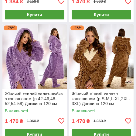
1 384
1 470
₴
₴
2 158 ₴
1 960 ₴
Купити
Купити
–25%
–25%
Жіночий теплий халат-шубка
Жіночий м'який халат з
з капюшоном (р.42-46,48-
капюшоном (р.S-M,L-XL,2XL-
52,54-58) Довжина 120 см
3XL) Довжина 120 см
Туреччина
Туреччина
В наявності
В наявності
1 470
1 470
₴
₴
1 960 ₴
1 960 ₴
Купити
Купити