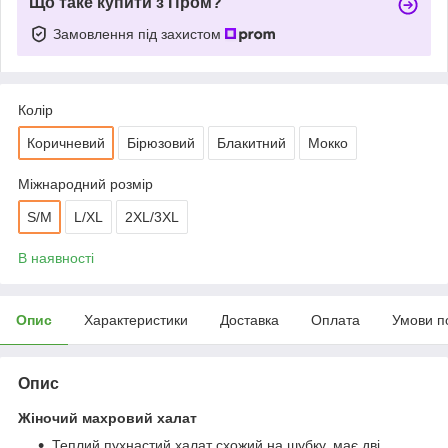
Що таке купити з Пром?
Замовлення під захистом
Колір
Коричневий
Бірюзовий
Блакитний
Мокко
Міжнародний розмір
S/M
L/XL
2XL/3XL
В наявності
Опис
Характеристики
Доставка
Оплата
Умови п
Опис
Жіночий махровий халат
Теплий пухнастий халат схожий на шубку, має дві