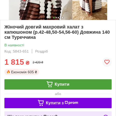
Жіночий довгий махровий халат з
капюшоном (р.42-48,50-54,56-60) Довжина 140
см Туреччина
В наявності
Код: S843-651
Роздріб
1 815
₴
2 420 ₴
Економія
605 ₴
Купити
або
Купити з