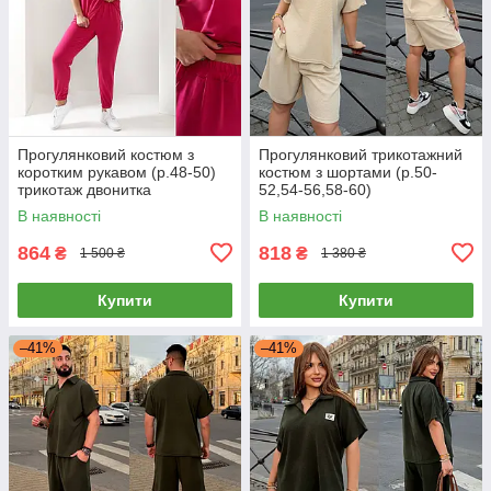
Прогулянковий костюм з
Прогулянковий трикотажний
коротким рукавом (р.48-50)
костюм з шортами (р.50-
трикотаж двонитка
52,54-56,58-60)
В наявності
В наявності
864
818
₴
₴
1 500 ₴
1 380 ₴
Купити
Купити
–41%
–41%