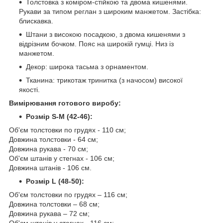
Толстовка з коміром-стійкою та двома кишенями.
Рукави за типом реглан з широким манжетом. Застібка:
блискавка.
Штани з високою посадкою, з двома кишенями з
відрізним бочком. Пояс на широкій гумці. Низ із
манжетом.
Декор: широка тасьма з орнаментом.
Тканина: трикотаж тринитка (з начосом) високої
якості.
Вимірювання готового виробу:
Розмір S-M (42-46):
Об'єм толстовки по грудях - 110 см;
Довжина толстовки - 64 см;
Довжина рукава - 70 см;
Об'єм штанів у стегнах - 106 см;
Довжина штанів - 106 см.
Розмір L (48-50):
Об'єм толстовки по грудях – 116 см;
Довжина толстовки – 68 см;
Довжина рукава – 72 см;
Об'єм штанів у стегнах - 116 см;