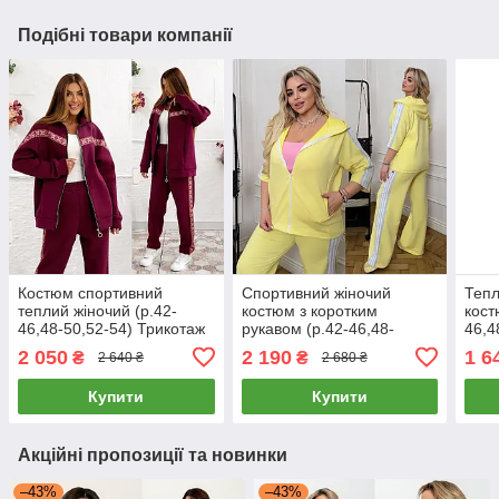
Подібні товари компанії
Костюм спортивний
Спортивний жіночий
Тепл
теплий жіночий (р.42-
костюм з коротким
кост
46,48-50,52-54) Трикотаж
рукавом (р.42-46,48-
46,4
тринитка Туреччина
50,52-54) трикотаж
2 050
2 190
1 6
₴
₴
2 640 ₴
2 680 ₴
двонитка
Купити
Купити
Акційні пропозиції та новинки
–43%
–43%