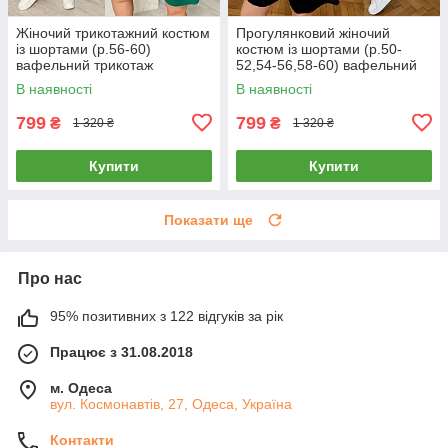
Жіночий трикотажний костюм
Прогулянковий жіночий
із шортами (р.56-60)
костюм із шортами (р.50-
вафельний трикотаж
52,54-56,58-60) вафельний
трикотаж
В наявності
В наявності
799
799
₴
₴
1 320 ₴
1 320 ₴
Купити
Купити
Показати ще
Про нас
95% позитивних з 122 відгуків за рік
Працює з 31.08.2018
м. Одеса
вул. Космонавтів, 27, Одеса, Україна
Контакти