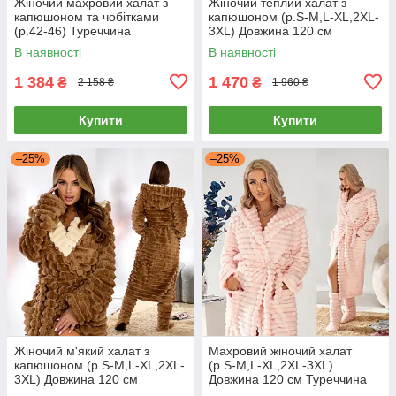
Жіночий махровий халат з
Жіночий теплий халат з
капюшоном та чобітками
капюшоном (р.S-M,L-XL,2XL-
(р.42-46) Туреччина
3XL) Довжина 120 см
Туреччина
В наявності
В наявності
1 384
1 470
₴
₴
2 158 ₴
1 960 ₴
Купити
Купити
–25%
–25%
Жіночий м'який халат з
Махровий жіночий халат
капюшоном (р.S-M,L-XL,2XL-
(р.S-M,L-XL,2XL-3XL)
3XL) Довжина 120 см
Довжина 120 см Туреччина
Туреччина