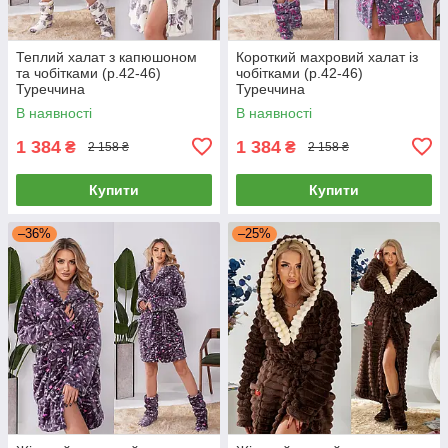
Теплий халат з капюшоном
Короткий махровий халат із
та чобітками (р.42-46)
чобітками (р.42-46)
Туреччина
Туреччина
В наявності
В наявності
1 384
1 384
₴
₴
2 158 ₴
2 158 ₴
Купити
Купити
–36%
–25%