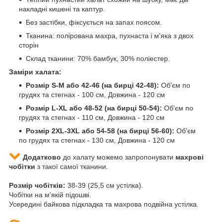
накладні кишені та каптур.
Без застібки, фіксується на запах поясом.
Тканина: полірована махра, пухнаста і м'яка з двох
сторін
Склад тканини: 70% бамбук, 30% поліестер.
Заміри халата:
Розмір S-M або 42-46 (на бирці 42-48):
Об'єм по
грудях та стегнах - 100 см, Довжина - 120 см
Розмір L-XL або 48-52 (на бирці 50-54):
Об'єм по
грудях та стегнах - 110 см, Довжина - 120 см
Розмір 2XL-3XL або 54-58 (на бирці 56-60):
Об'єм
по грудях та стегнах - 130 см, Довжина - 120 см
Додатково
до халату можемо запропонувати
махрові
чобітки
з такої самої тканини.
Розмір чобітків:
38-39 (25,5 см устілка).
Чобітки на м'якій підошві.
Усередині байкова підкладка та махрова подвійна устілка.