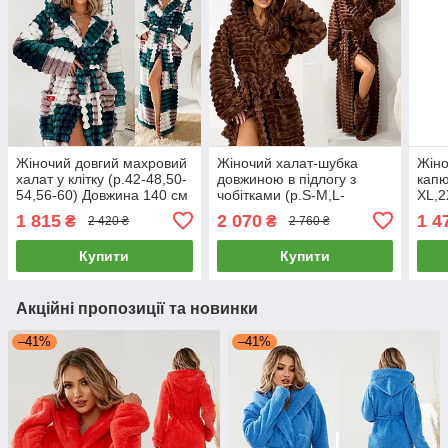
Жіночий довгий махровий
Жіночий халат-шубка
Жіно
халат у клітку (р.42-48,50-
довжиною в підлогу з
капю
54,56-60) Довжина 140 см
чобітками (р.S-M,L-
XL,2
Туреччина
XL,2XL-3XL) Довжина 140
см Т
1 815
2 070
1 4
₴
₴
2 420 ₴
2 760 ₴
см Туреччина
Купити
Купити
Акційні пропозиції та новинки
–41%
–41%