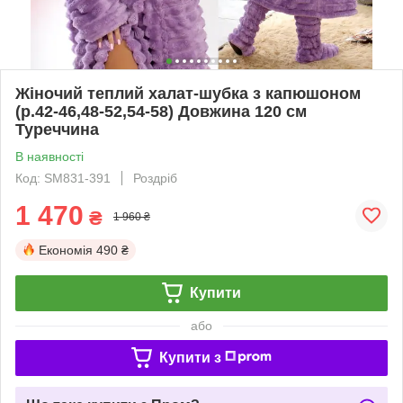
Жіночий теплий халат-шубка з капюшоном
(р.42-46,48-52,54-58) Довжина 120 см
Туреччина
В наявності
Код: SM831-391
Роздріб
1 470
₴
1 960 ₴
Економія
490 ₴
Купити
або
Купити з