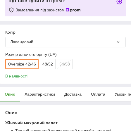
Що таке купити з Пром?
Замовлення під захистом
Колір
Лавандовий
Розмір жіночого одягу (UA)
Oversize 42/46
48/52
54/58
В наявності
Опис
Характеристики
Доставка
Оплата
Умови п
Опис
Жіночий махровий халат
Теплий пухнастий халат схожий на шубку, має дві