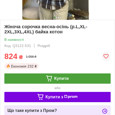
Жіноча сорочка весна-осінь (р.L,XL-
2XL,3XL,4XL) байка котон
В наявності
Код: Q3122-531
Роздріб
824
₴
1 056 ₴
Економія
232 ₴
Купити
або
Купити з
Що таке купити з Пром?