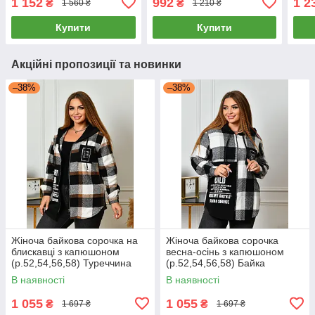
1 152
992
1 2
₴
₴
1 560 ₴
1 210 ₴
Купити
Купити
Акційні пропозиції та новинки
–38%
–38%
Жіноча байкова сорочка на
Жіноча байкова сорочка
блискавці з капюшоном
весна-осінь з капюшоном
(р.52,54,56,58) Туреччина
(р.52,54,56,58) Байка
В наявності
В наявності
1 055
1 055
₴
₴
1 697 ₴
1 697 ₴