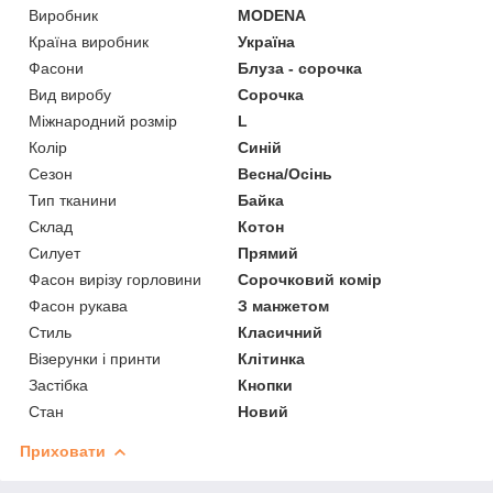
Виробник
MODENA
Країна виробник
Україна
Фасони
Блуза - сорочка
Вид виробу
Сорочка
Міжнародний розмір
L
Колір
Синій
Сезон
Весна/Осінь
Тип тканини
Байка
Склад
Котон
Силует
Прямий
Фасон вирізу горловини
Сорочковий комір
Фасон рукава
З манжетом
Стиль
Класичний
Візерунки і принти
Клітинка
Застібка
Кнопки
Стан
Новий
Приховати