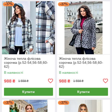
–37%
–37%
Жіноча тепла флісова
Жіноча тепла флісова
сорочка (р.52-54,56-58,60-
сорочка (р.52-54,56-58,60-
62)
62)
В наявності
В наявності
988
988
₴
₴
1 558 ₴
1 558 ₴
Купити
Купити
–37%
–37%