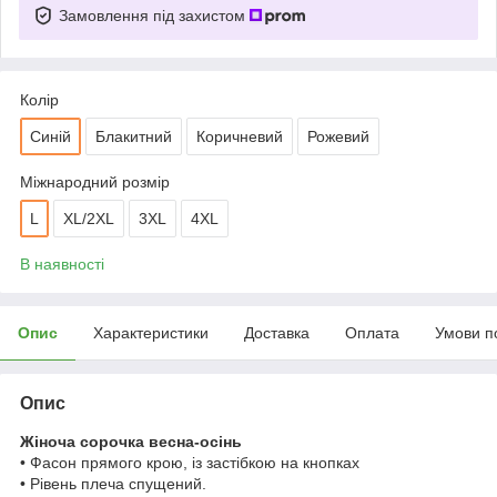
Замовлення під захистом
Колір
Синій
Блакитний
Коричневий
Рожевий
Міжнародний розмір
L
XL/2XL
3XL
4XL
В наявності
Опис
Характеристики
Доставка
Оплата
Умови п
Опис
Жіноча сорочка весна-осінь
• Фасон прямого крою, із застібкою на кнопках
• Рівень плеча спущений.