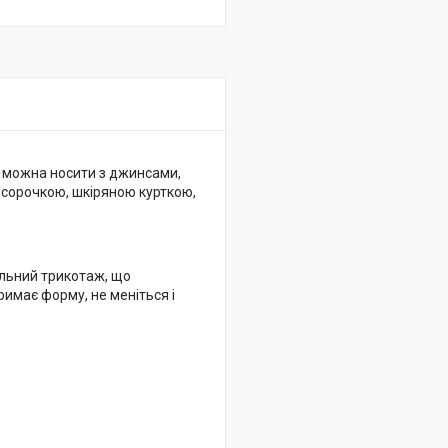
Ви можна носити з джинсами,
 сорочкою, шкіряною курткою,
ільний трикотаж, що
тримає форму, не меніться і