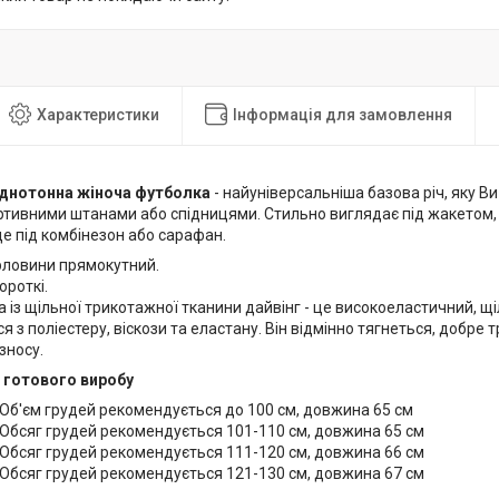
Характеристики
Інформація для замовлення
днотонна жіноча футболка
- найуніверсальніша базова річ, яку 
ртивними штанами або спідницями. Стильно виглядає під жакетом,
де під комбінезон або сарафан.
рловини прямокутний.
ороткі.
 із щільної трикотажної тканини дайвінг - це високоеластичний, щ
я з поліестеру, віскози та еластану. Він відмінно тягнеться, добре 
зносу.
 готового виробу
Об'єм грудей рекомендується до 100 см, довжина 65 см
Обсяг грудей рекомендується 101-110 см, довжина 65 см
Обсяг грудей рекомендується 111-120 см, довжина 66 см
Обсяг грудей рекомендується 121-130 см, довжина 67 см