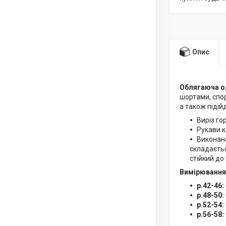
Опис
Облягаюча о
шортами, спо
а також підій
Виріз го
Рукави к
Виконана
складаєтьс
стійкий до 
Вимірювання
р.42-46:
р.48-50:
р.52-54:
р.56-58: