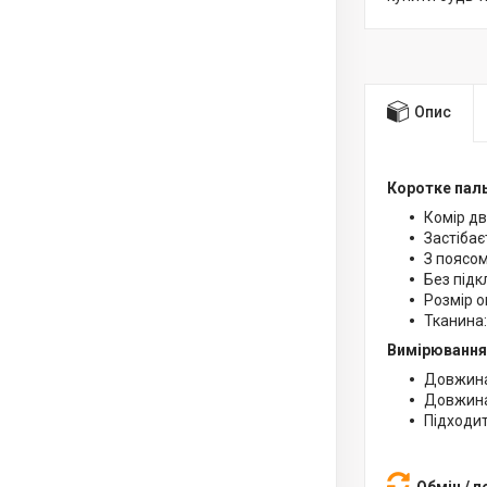
Опис
Коротке пал
Комір дв
Застібає
З поясо
Без підк
Розмір о
Тканина:
Вимірювання
Довжина
Довжина
Підходит