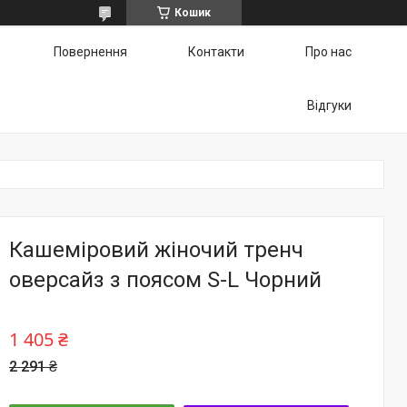
Кошик
Повернення
Контакти
Про нас
Відгуки
Кашеміровий жіночий тренч
оверсайз з поясом S-L Чорний
1 405 ₴
2 291 ₴