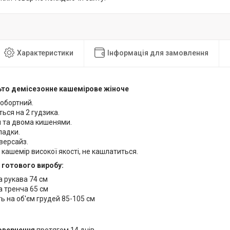
Характеристики
Інформація для замовлення
ьто демісезонне кашемірове жіноче
обортний.
ться на 2 гудзика.
м та двома кишенями.
ладки.
версайз.
 кашемір високої якості, не кашлатиться.
 готового виробу:
 рукава 74 см
 тренча 65 см
ь на об'єм грудей 85-105 см