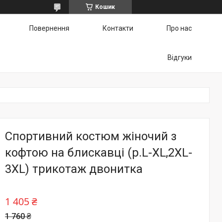
Кошик
Повернення
Контакти
Про нас
Відгуки
Спортивний костюм жіночий з
кофтою на блискавці (р.L-XL,2XL-
3XL) трикотаж двонитка
1 405 ₴
1 760 ₴