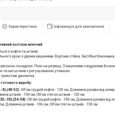
Характеристики
Інформація для замовлення
ртивний костюм жіночий
ься з кофти та штанів.
льного крою з двома кишенями. Вортник стійка. Застібка блискавка. 
.
 високою посадкою. Пояс на резинці. З кишенями з відрізним бочко
и та низ штанів з регульованою утяжкою.
 трикотаж двонитка.
 готового виробу:
L-XL(48-52):
Об'єм грудей кофти - 130 см, Довжина рукава від комір
жина штанів - 104 см, Об'єм стегон штанів - 120 см.
2XL-3XL(54-58):
Об'єм грудей кофти - 140 см, Довжина рукава від к
 см, Довжина штанів - 106 см, Об'єм стегон штанів - 130 см.