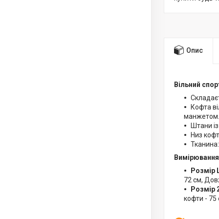
Опис
Вільний спо
Складаєт
Кофта ві
манжетом
Штани із
Низ кофт
Тканина:
Вимірювання
Розмір 
72 см, Дов
Розмір 
кофти - 75