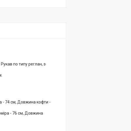
Рукав по типу реглан, з
м.
а - 74 см, Довжина кофти -
оміра - 76 см, Довжина