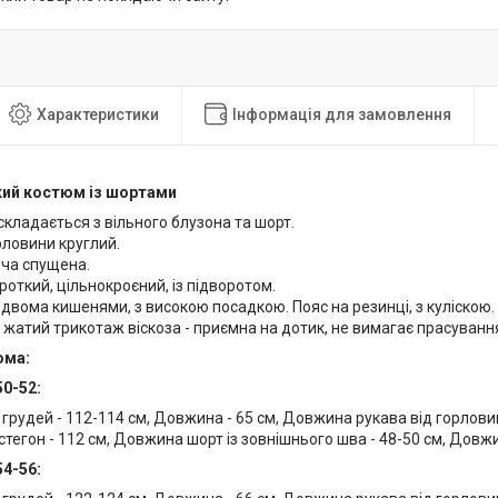
Характеристики
Інформація для замовлення
кий костюм із шортами
кладається з вільного блузона та шорт.
рловини круглий.
еча спущена.
роткий, цільнокроєний, із підворотом.
 двома кишенями, з високою посадкою. Пояс на резинці, з куліскою.
 жатий трикотаж віскоза - приємна на дотик, не вимагає прасування
юма:
50-52:
 грудей - 112-114 см, Довжина - 65 см, Довжина рукава від горловин
стегон - 112 см, Довжина шорт із зовнішнього шва - 48-50 см, Довжи
54-56: