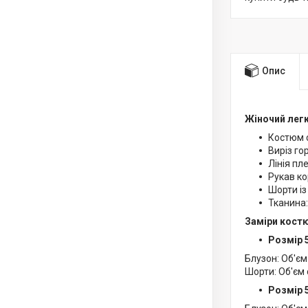
Опис
Жіночий лег
Костюм с
Виріз го
Лінія пл
Рукав ко
Шорти із
Тканина:
Заміри кост
Розмір 
Блузон: Об'єм
Шорти: Об'єм 
Розмір 